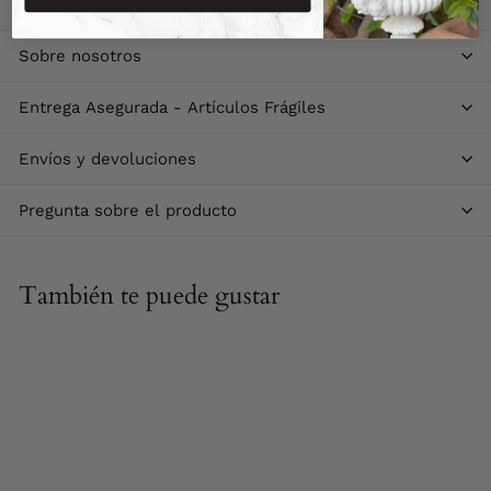
Descripción
Sobre nosotros
Entrega Asegurada - Artículos Frágiles
Envíos y devoluciones
Pregunta sobre el producto
También te puede gustar