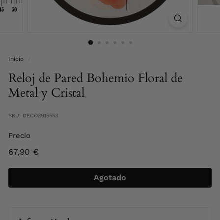
S
p
a
i
n
Inicio
/
Reloj de Pared Bohemio Floral de
Metal y Cristal
SKU: DECO3915553
Precio
Precio
67,90
67,90 €
habitual
€
Agotado