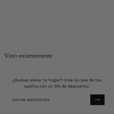
AGOTADO
Reloj de Pared
Bohemio Floral de
Metal y Cristal 40
cm
6
67,90 €
7
,
9
Visto recientemente
0
€
¿Buscas elevar tu hogar? Crea la casa de tus
sueños con un 5% de descuento:
Correo
Enviar!
electrónico