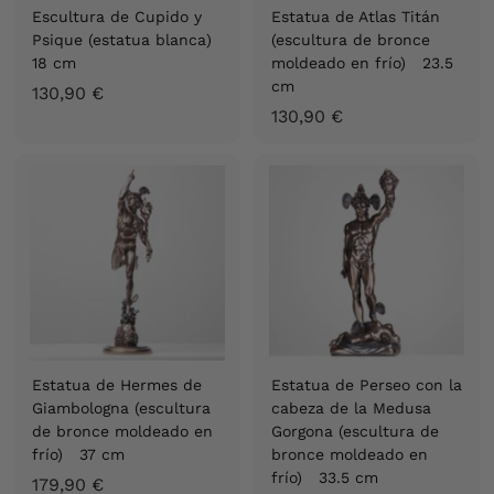
Escultura de Cupido y
Estatua de Atlas Titán
Psique (estatua blanca)
(escultura de bronce
18 cm
moldeado en frío) 23.5
cm
1
130,90 €
1
130,90 €
3
3
0
0
,
,
9
9
0
0
€
€
Estatua de Hermes de
Estatua de Perseo con la
Giambologna (escultura
cabeza de la Medusa
de bronce moldeado en
Gorgona (escultura de
frío) 37 cm
bronce moldeado en
frío) 33.5 cm
1
179,90 €