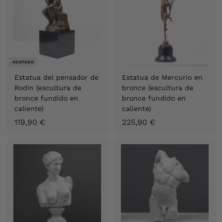
9
0
0
€
€
AGOTADO
Estatua del pensador de
Estatua de Mercurio en
Rodin (escultura de
bronce (escultura de
bronce fundido en
bronce fundido en
caliente)
caliente)
1
2
119,90 €
225,90 €
1
2
9
5
,
,
9
9
0
0
€
€