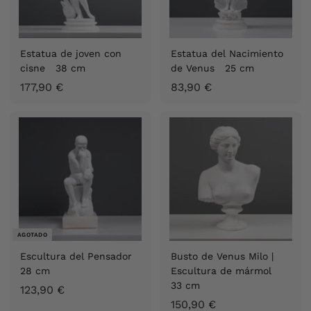
Estatua de joven con
Estatua del Nacimiento
cisne 38 cm
de Venus 25 cm
1
8
177,90 €
83,90 €
7
3
7
,
,
9
9
0
0
€
€
AGOTADO
Escultura del Pensador
Busto de Venus Milo |
28 cm
Escultura de mármol
33 cm
1
123,90 €
1
150,90 €
2