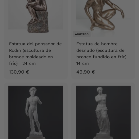
€
€
AGOTADO
Estatua del pensador de
Estatua de hombre
Rodin (escultura de
desnudo (escultura de
bronce moldeado en
bronce fundido en frío)
frío) 24 cm
14 cm
1
4
130,90 €
49,90 €
3
9
0
,
,
9
9
0
0
€
€