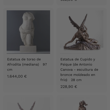
3
4
2
,
,
9
9
0
0
€
€
Estatua de torso de
Estatua de Cupido y
Afrodita (mediana) 97
Psique (de Antonio
cm
Canova - escultura de
bronce moldeado en
1
1.644,00 €
frío) 28 cm
.
2
228,90 €
6
2
4
8
4
,
,
9