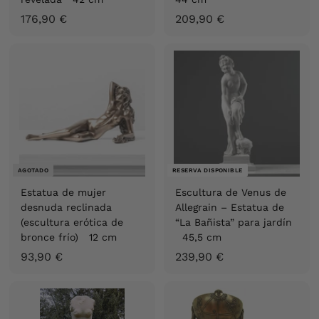
1
2
176,90 €
209,90 €
7
0
6
9
,
,
9
9
0
0
€
€
AGOTADO
RESERVA DISPONIBLE
Estatua de mujer
Escultura de Venus de
desnuda reclinada
Allegrain – Estatua de
(escultura erótica de
“La Bañista” para jardín
bronce frío) 12 cm
45,5 cm
9
2
93,90 €
239,90 €
3
3
,
9
9
,