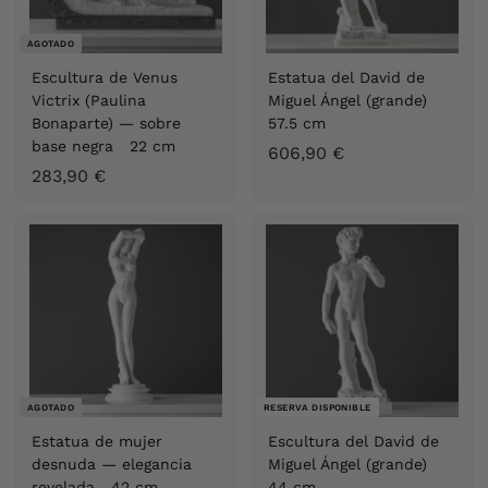
AGOTADO
Escultura de Venus
Estatua del David de
Victrix (Paulina
Miguel Ángel (grande)
Bonaparte) — sobre
57.5 cm
base negra 22 cm
6
606,90 €
2
283,90 €
0
8
6
3
,
,
9
9
0
0
€
€
AGOTADO
RESERVA DISPONIBLE
Estatua de mujer
Escultura del David de
desnuda — elegancia
Miguel Ángel (grande)
revelada 42 cm
44 cm