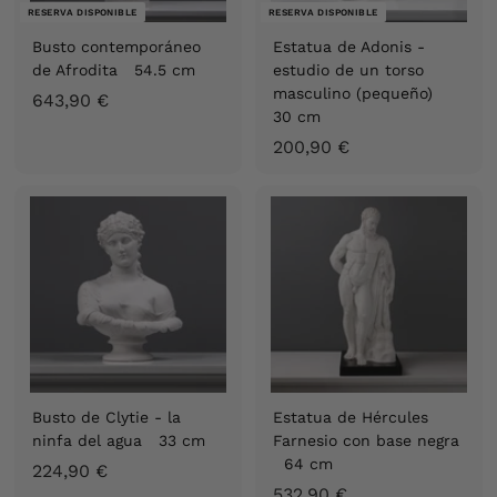
RESERVA DISPONIBLE
RESERVA DISPONIBLE
Busto contemporáneo
Estatua de Adonis -
de Afrodita 54.5 cm
estudio de un torso
masculino (pequeño)
6
643,90 €
30 cm
4
2
200,90 €
3
0
,
0
9
,
0
9
€
0
€
Busto de Clytie - la
Estatua de Hércules
ninfa del agua 33 cm
Farnesio con base negra
64 cm
2
224,90 €
5
532,90 €
2