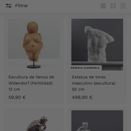
S
Filtrar
p
Large
Small
List
a
i
n
RESERVA DISPONIBLE
Escultura de Venus de
Estatua de torso
Willendorf (Fertilidad)
masculino (escultura)
13 cm
50 cm
5
4
59,90 €
498,90 €
9
9
,
8
9
,
0
9