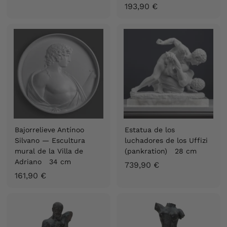
1
193,90 €
7
9
9
3
,
,
9
9
0
0
€
€
Bajorrelieve Antínoo
Estatua de los
Silvano — Escultura
luchadores de los Uffizi
mural de la Villa de
(pankration) 28 cm
Adriano 34 cm
7
739,90 €
1
161,90 €
3
6
9
1
,
,
9
9
0