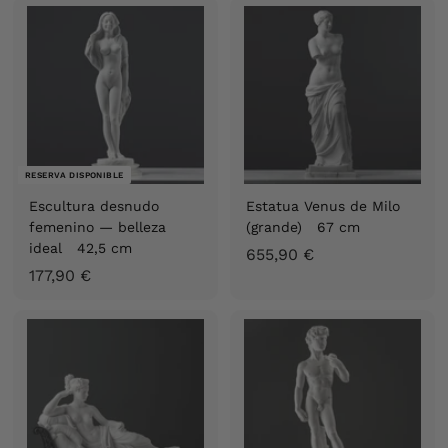
7
,
,
9
9
0
0
€
€
RESERVA DISPONIBLE
Escultura desnudo
Estatua Venus de Milo
femenino — belleza
(grande) 67 cm
ideal 42,5 cm
6
655,90 €
1
177,90 €
5
7
5
7
,
,
9
9
0
0
€
€