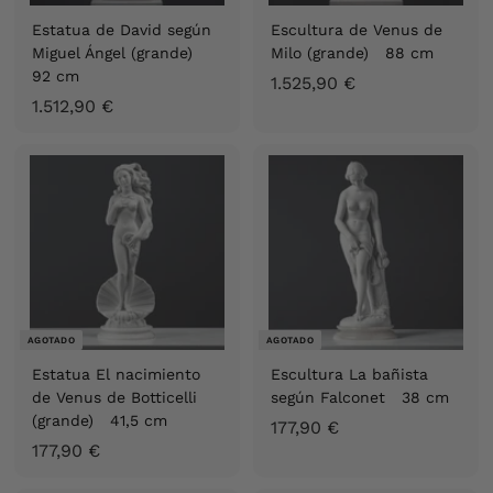
Estatua de David según
Escultura de Venus de
Miguel Ángel (grande)
Milo (grande) 88 cm
92 cm
1
1.525,90 €
1
1.512,90 €
.
.
5
5
2
1
5
2
,
,
9
9
0
0
€
€
AGOTADO
AGOTADO
Estatua El nacimiento
Escultura La bañista
de Venus de Botticelli
según Falconet 38 cm
(grande) 41,5 cm
1
177,90 €
1
177,90 €
7
7
7