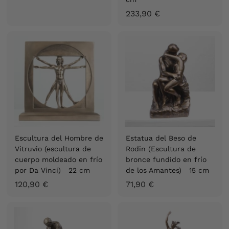
1
2
233,90 €
,
3
9
3
0
,
€
9
0
€
Escultura del Hombre de
Estatua del Beso de
Vitruvio (escultura de
Rodin (Escultura de
cuerpo moldeado en frío
bronce fundido en frío
por Da Vinci) 22 cm
de los Amantes) 15 cm
1
7
120,90 €
71,90 €
2
1
0
,
,
9