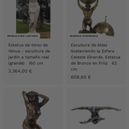
0
9
€
0
€
PRODUCCIÓN LIMITADA
RESERVA DISPONIBLE
Estatua de torso de
Escultura de Atlas
Venus - escultura de
Sosteniendo la Esfera
jardín a tamaño real
Celeste (Grande, Estatua
(grande) 160 cm
de Bronce en Frío) 62
cm
3
3.364,00 €
6
608,90 €
.
0
3
8
6
,
4
9
,
0
0
€
0
€