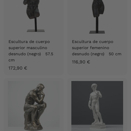
0
€
€
Escultura de cuerpo
Escultura de cuerpo
superior masculino
superior femenino
desnudo (negro) 57.5
desnudo (negro) 50 cm
cm
1
116,90 €
1
172,90 €
1
7
6
2
,
,
9
9
0
0
€
€