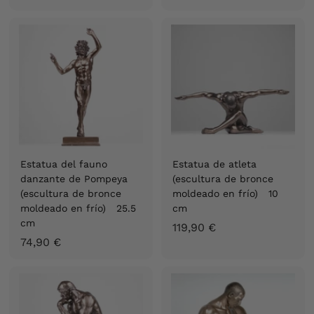
5
3
0
,
,
9
9
0
0
€
€
Estatua del fauno
Estatua de atleta
danzante de Pompeya
(escultura de bronce
(escultura de bronce
moldeado en frío) 10
moldeado en frío) 25.5
cm
cm
1
119,90 €
7
74,90 €
1
4
9
,
,
9
9
0
0