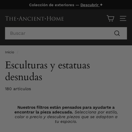
Ir
Colección de exteriores —
Descubrir
✦
directamente
diapositivas
al
pausa
T
NAV
contenido
h
Search
e
Buscar
A
n
Inicio
/
c
Esculturas y estatuas
i
desnudas
e
n
180 artículos
t
H
Nuestros filtros están pensados para ayudarte a
o
encontrar la pieza adecuada.
Selecciona por estilo,
m
color o precio y descubre piezas que se adaptan a
tu espacio.
e