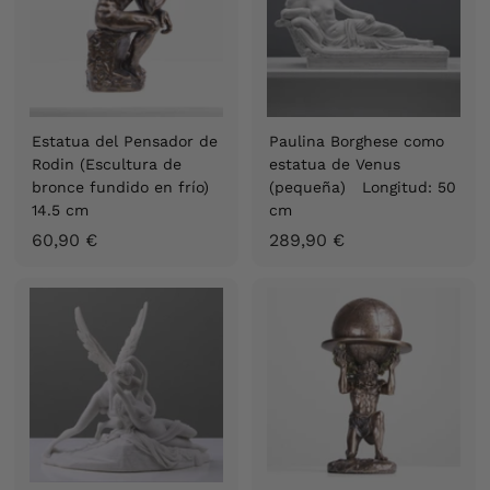
€
0
€
Estatua del Pensador de
Paulina Borghese como
Rodin (Escultura de
estatua de Venus
bronce fundido en frío)
(pequeña) Longitud: 50
14.5 cm
cm
6
2
60,90 €
289,90 €
0
8
,
9
9
,
0
9
€
0
€