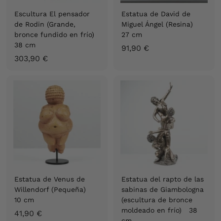
Escultura El pensador
Estatua de David de
de Rodin (Grande,
Miguel Ángel (Resina)
bronce fundido en frío)
27 cm
38 cm
9
91,90 €
3
303,90 €
1
0
,
3
9
,
0
9
€
0
€
Estatua de Venus de
Estatua del rapto de las
Willendorf (Pequeña)
sabinas de Giambologna
10 cm
(escultura de bronce
moldeado en frío) 38
4
41,90 €
cm