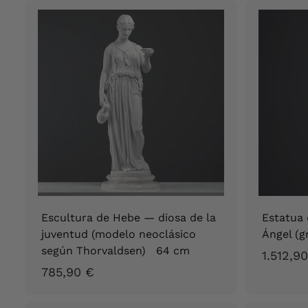
1
,
9
0
€
Escultura de Hebe — diosa de la
Estatua 
juventud (modelo neoclásico
Ángel (
según Thorvaldsen) 64 cm
1.512,9
7
785,90 €
8