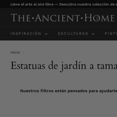
Ir
Lleve el arte al aire libre — Descubra nuestra colección de
directamente
diapositivas
al
T
pausa
contenido
h
e
INSPIRACIÓN
ESCULTURAS
PIN
A
n
c
Inicio
/
i
Estatuas de jardín a tam
e
n
t
H
Nuestros filtros están pensados para ayudarte
o
m
e