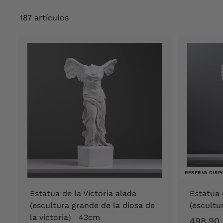
S
p
187 artículos
a
i
n
RESERVA DISP
Estatua de la Victoria alada
Estatua 
(escultura grande de la diosa de
(escult
la victoria) 43cm
498,90