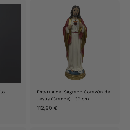
5
,
9
0
€
ilo
Estatua del Sagrado Corazón de
Jesús (Grande) 39 cm
1
112,90 €
1
2