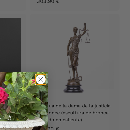
3
303,90 €
0
3
,
9
0
€
Venus de
Estatua de la dama de la justicia
en bronce (escultura de bronce
fundido en caliente)
2
255,90 €