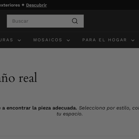
 exteriores ✦
Descubrir
Search
Buscar
TURAS
MOSAICOS
PARA EL HOGAR
año real
 a encontrar la pieza adecuada.
Selecciona por estilo, c
tu espacio.