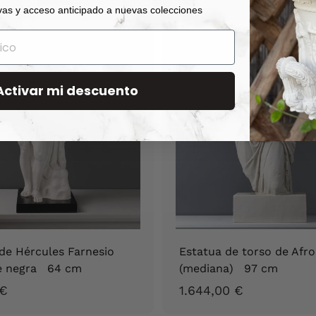
vas y acceso anticipado a nuevas colecciones
2
1
,
,
9
9
0
0
Activar mi descuento
€
€
de Hércules Farnesio
Estatua de torso de Afro
e negra 64 cm
(mediana) 97 cm
5
1
 €
1.644,00 €
3
.