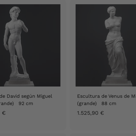
5
,
,
9
9
0
0
€
€
de David según Miguel
Escultura de Venus de M
grande) 92 cm
(grande) 88 cm
1
1
0 €
1.525,90 €
.
.
5
5