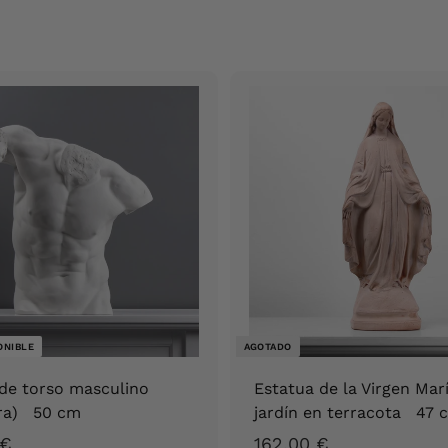
ONIBLE
AGOTADO
de torso masculino
Estatua de la Virgen Mar
ura) 50 cm
jardín en terracota 47 
4
1
 €
162,00 €