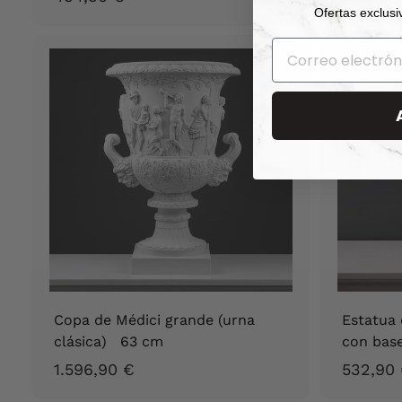
Ofertas exclusi
9
4
,
9
0
€
Copa de Médici grande (urna
Estatua 
clásica) 63 cm
con bas
1
1.596,90 €
532,90
.