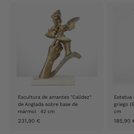
5
9
6
,
9
0
€
Escultura de amantes "Calidez"
Estatua 
de Anglada sobre base de
griego (
mármol 42 cm
cm
2
231,90 €
185,90 
3