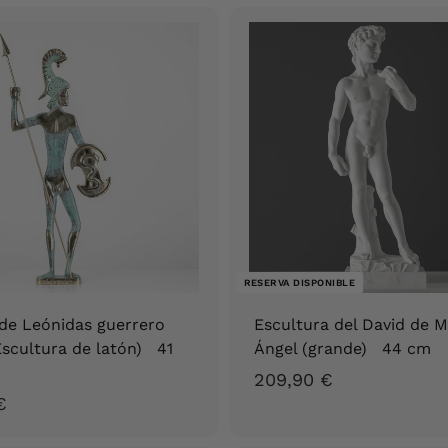
2
6
,
4
9
4
0
,
€
0
0
€
RESERVA DISPONIBLE
de Leónidas guerrero
Escultura del David de M
Escultura de latón) 41
Ángel (grande) 44 cm
2
209,90 €
1
€
0
8
9