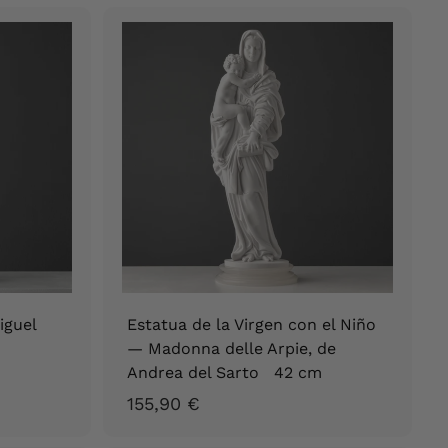
7
,
9
0
€
iguel
Estatua de la Virgen con el Niño
— Madonna delle Arpie, de
Andrea del Sarto 42 cm
1
155,90 €
5