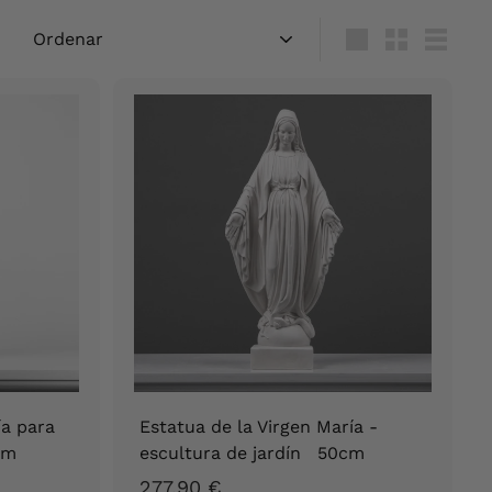
Ordenar
Large
Small
List
ía para
Estatua de la Virgen María -
cm
escultura de jardín 50cm
2
277,90 €