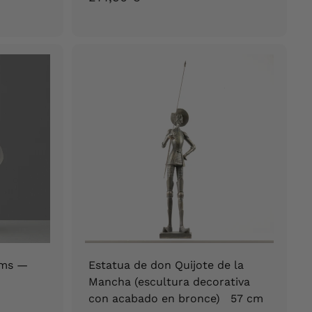
7
7
,
9
0
€
hms —
Estatua de don Quijote de la
Mancha (escultura decorativa
con acabado en bronce) 57 cm