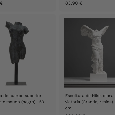
2
8
 €
83,90 €
0
3
6
,
,
9
9
0
0
€
€
a de cuerpo superior
Escultura de Nike, diosa 
o desnudo (negro) 50
victoria (Grande, resina
cm