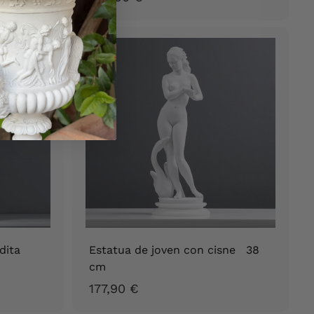
5
5
,
9
0
€
dita
Estatua de joven con cisne 38
cm
1
177,90 €
7