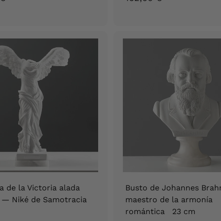
9
6
8
2
,
,
9
0
0
0
€
€
a de la Victoria alada
Busto de Johannes Bra
) — Niké de Samotracia
maestro de la armonía
romántica 23 cm