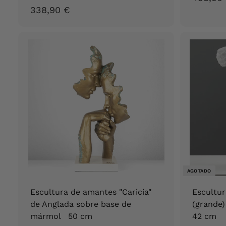
3
338,90 €
3
8
,
9
0
€
AGOTADO
Escultura de amantes "Caricia"
Escultur
de Anglada sobre base de
(grande
mármol 50 cm
42 cm