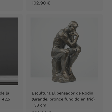
1
102,90 €
0
2
,
9
0
€
de la
Escultura El pensador de Rodin
) 42,5
(Grande, bronce fundido en frío)
38 cm