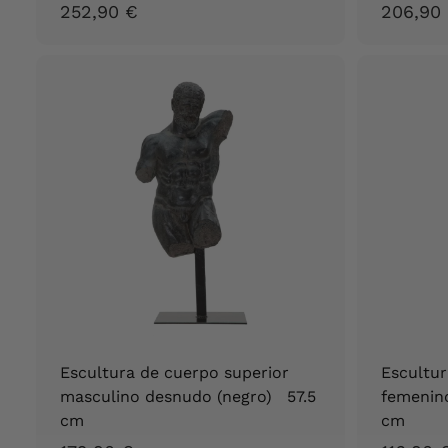
2
252,90 €
206,90
5
2
,
9
0
€
Escultura de cuerpo superior
Escultur
masculino desnudo (negro) 57.5
femenin
cm
cm