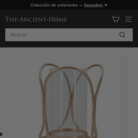
Ir
Colección de exteriores —
Descubrir
✦
directamente
diapositivas
al
pausa
T
NAV
contenido
h
Search
e
Buscar
A
n
c
i
e
n
t
H
o
m
e