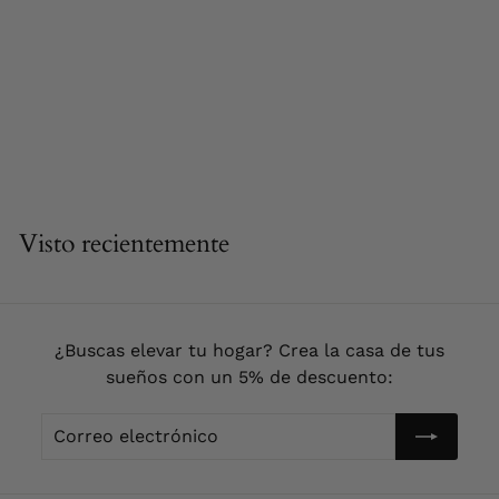
AGOTADO
Portavelas
Geométrico de
Metal Dorado 21.5
cm
4
48,90 €
8
,
9
Visto recientemente
0
€
¿Buscas elevar tu hogar? Crea la casa de tus
sueños con un 5% de descuento:
Correo
Enviar!
electrónico