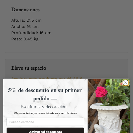
Dimensiones
Altura: 21.5 cm
Ancho: 16 cm
Profundidad: 16 cm
Peso: 0.45 kg
Eleve su espacio
Asegure este producto por
46,46 €
Obtenga un 5% adicional de descuento en su primer
5% de descuento en su primer
pedido
:
pedido —
Correo
Enviar!
Esculturas y decoración
electrónico
artística
Ofertas exclusivas y acceso anticipado a nuevas colecciones
Activar mi descuento