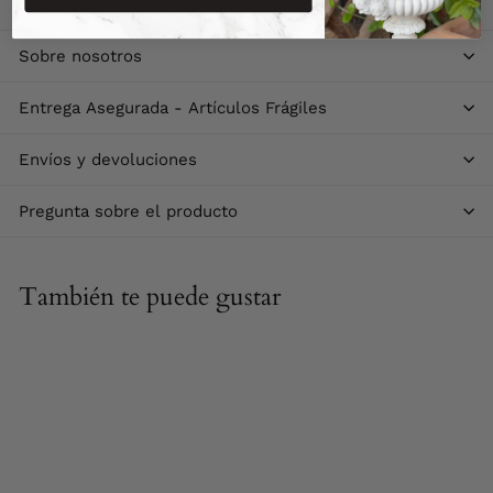
Descripción
Sobre nosotros
Entrega Asegurada - Artículos Frágiles
Envíos y devoluciones
Pregunta sobre el producto
También te puede gustar