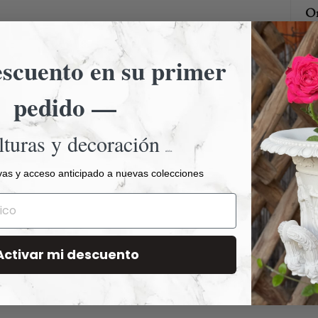
Or
scuento en su primer
pedido —
El
lturas y decoración
As
Ob
artística
pr
vas y acceso anticipado a nuevas colecciones
Co
En
el
Activar mi descuento