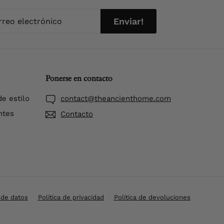
reo
ar!
Enviar!
trónico
Ponerse en contacto
e estilo
contact@theancienthome.com
ntes
Contacto
 de datos
Política de privacidad
Política de devoluciones