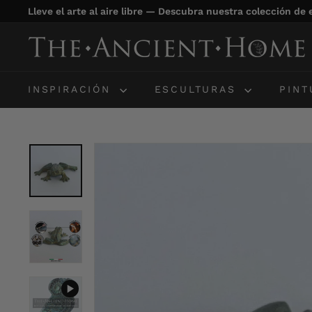
Ir
Lleve el arte al aire libre — Descubra nuestra colección de
directamente
diapositivas
al
T
pausa
contenido
h
e
INSPIRACIÓN
ESCULTURAS
PIN
A
n
c
i
e
n
t
H
o
m
e