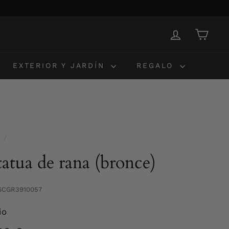
EXTERIOR Y JARDÍN
REGALO
/
tatua de rana (bronce)
SCGR3910057
io