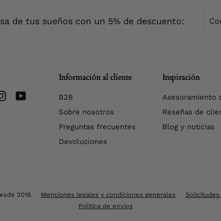
Cor
Envi
asa de tus sueños con un 5% de descuento:
elec
Información al cliente
Inspiración
erest
Instagram
YouTube
B2B
Asesoramiento d
Sobre nosotros
Reseñas de clie
Preguntas frecuentes
Blog y noticias
Devoluciones
desde 2016
Menciones legales y condiciones generales
Solicitudes
Política de envíos