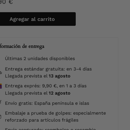
cio
30,90
90 €
itual
€
Agregar al carrito
formación de entrega
Últimas 2 unidades disponibles
Entrega estándar gratuita: en 3-4 días
Llegada prevista el
13 agosto
Entrega exprés: 9,90 €, en 1 a 3 días
Llegada prevista el
12 agosto
Envío gratis: España península e islas
Embalaje a prueba de golpes: especialmente
reforzado para artículos frágiles
Envío asegurado: reembolso o recambio