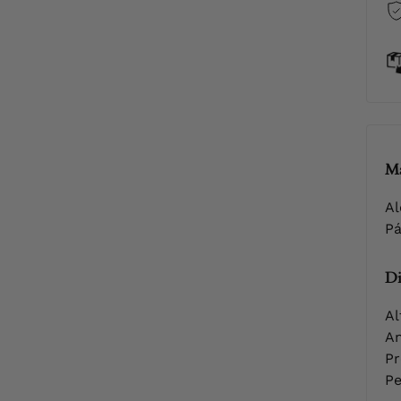
Ma
Al
Pá
Di
Al
An
Pr
Pe