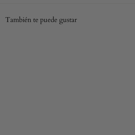
También te puede gustar
Ánfora panatenaica
griega de figuras
rojas con Atenea
25.5 cm
1
112,90 €
1
2
,