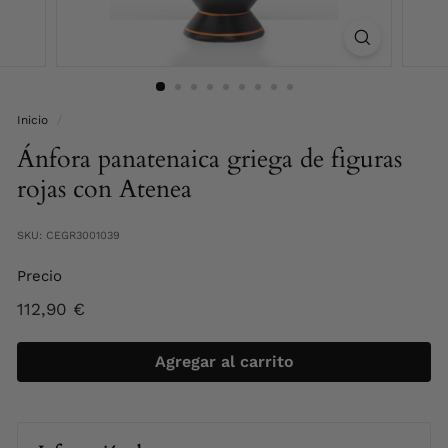
S
p
a
i
n
Inicio
/
Ánfora panatenaica griega de figuras
rojas con Atenea
SKU: CEGR3001039
Precio
Precio
112,90
112,90 €
habitual
€
Agregar al carrito