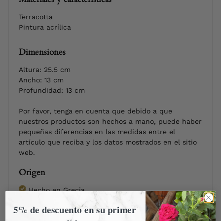
Terracotta
Pintura acrílica
Dimensiones
Altura: 25.5 cm
Ancho: 13 cm
Profundidad: 13 cm
Por favor, tenga en cuenta que debido a que
nuestros productos son hechos a mano, puede haber
pequeñas diferencias en las medidas entre el
artículo que reciba y los datos mostrados en el sitio
web.
Origen
Hecho en Grecia
5% de descuento en su primer