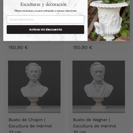
Esculturas y decoración
artística
Ofertas exclusivas y acceso anticipado a nuevas colecciones
Busto de Franz Liszt |
Busto de Verdi |
Activar mi descuento
Escultura de mármol
Escultura de mármol
30 cm
33 cm
1
1
150,90 €
150,90 €
5
5
0
0
,
,
9
9
0
0
€
€
Busto de Chopin |
Busto de Wagner |
Escultura de mármol
Escultura de mármol
33 cm
30 cm