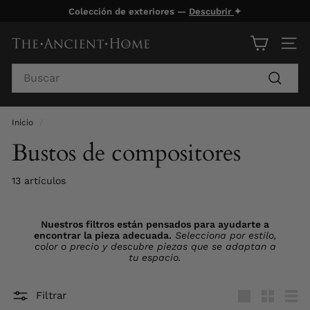
Ir
Colección de exteriores —
Descubrir
✦
directamente
diapositivas
al
pausa
T
NAV
contenido
h
Search
e
Buscar
A
n
Inicio
/
c
Bustos de compositores
i
e
13 artículos
n
t
Nuestros filtros están pensados para ayudarte a
H
encontrar la pieza adecuada.
Selecciona por estilo,
color o precio y descubre piezas que se adaptan a
o
tu espacio.
m
e
Filtrar
Large
Small
List