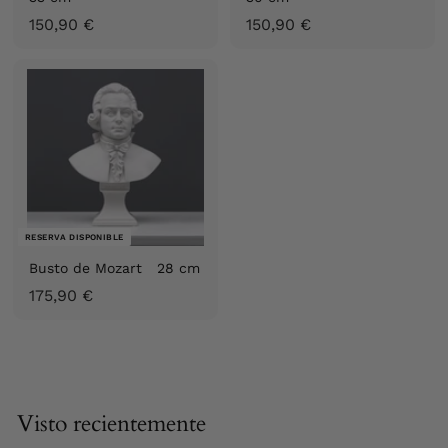
1
1
150,90 €
150,90 €
5
5
0
0
,
,
9
9
0
0
€
€
RESERVA DISPONIBLE
Busto de Mozart 28 cm
1
175,90 €
7
5
,
9
0
Visto recientemente
€