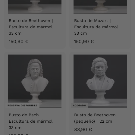
Busto de Beethoven |
Busto de Mozart |
Escultura de mármol
Escultura de mármol
33 cm
33 cm
1
1
150,90 €
150,90 €
5
5
0
0
,
,
9
9
0
0
€
€
RESERVA DISPONIBLE
AGOTADO
Busto de Bach |
Busto de Beethoven
Escultura de mármol
(pequeño) 22 cm
33 cm
8
83,90 €