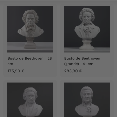
S
p
a
i
n
Busto de Beethoven 28
Busto de Beethoven
cm
(grande) 41 cm
1
2
175,90 €
283,90 €
7
8
5
3
,
,
9
9
0
0
€
€